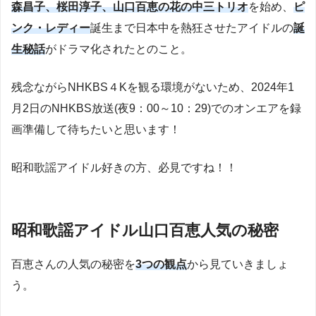
森昌子、桜田淳子、山口百恵の花の中三トリオ
を始め、
ピ
ンク・レディー
誕生まで日本中を熱狂させたアイドルの
誕
生秘話
がドラマ化されたとのこと。
残念ながらNHKBS４Kを観る環境がないため、2024年1
月2日のNHKBS放送(夜9：00～10：29)でのオンエアを録
画準備して待ちたいと思います！
昭和歌謡アイドル好きの方、必見ですね！！
昭和歌謡アイドル山口百恵人気の秘密
百恵さんの人気の秘密を
3つの観点
から見ていきましょ
う。