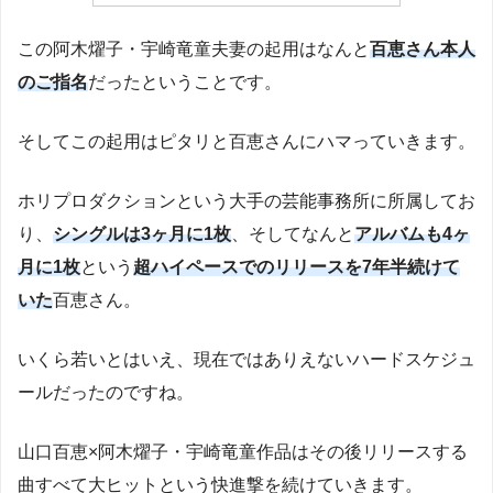
この阿木燿子・宇崎竜童夫妻の起用はなんと
百恵さん本人
のご指名
だったということです。
そしてこの起用はピタリと百恵さんにハマっていきます。
ホリプロダクションという大手の芸能事務所に所属してお
り、
シングルは3ヶ月に1枚
、そしてなんと
アルバムも4ヶ
月に1枚
という
超ハイペースでのリリースを7年半続けて
いた
百恵さん。
いくら若いとはいえ、現在ではありえないハードスケジュ
ールだったのですね。
山口百恵×阿木燿子・宇崎竜童作品はその後リリースする
曲すべて大ヒットという快進撃を続けていきます。