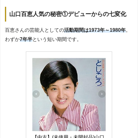
山口百恵人気の秘密①デビューからの七変化
百恵さんの芸能人としての
活動期間は1973年～1980年
。
わずか
7年半
という短い期間です。
【中古】(未使用・未開封品)山口