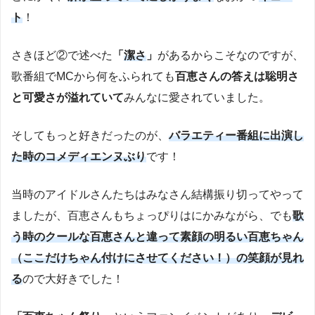
ト
！
さきほど②で述べた
「
潔さ
」
があるからこそなのですが、
歌番組でMCから何をふられても
百恵さんの答えは聡明さ
と可愛さが溢れていて
みんなに愛されていました。
そしてもっと好きだったのが、
バラエティー番組に出演し
た時のコメディエンヌぶり
です！
当時のアイドルさんたちはみなさん結構振り切ってやって
ましたが、百恵さんもちょっぴりはにかみながら、でも
歌
う時のクールな百恵さんと違って素顔の明るい百恵ちゃん
（ここだけちゃん付けにさせてください！）の笑顔が見れ
る
ので大好きでした！