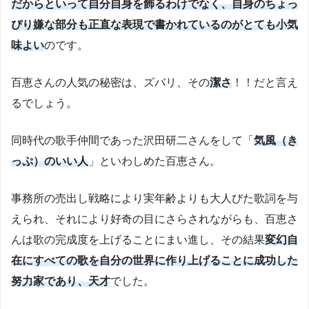
だからといって自分自身を飾るわけでなく、自身のちょっ
ぴり嫌な部分も正直な表現で書かれているのがとても小気
味よい
のです。
百恵さんの人気の秘密は、ズバリ、その
潔さ
！！だと言え
るでしょう。
同時代の歌手仲間であった沢田研二さんをして「
気風（き
っぷ）のいい人
」といわしめた百恵さん。
事務所の売出し戦略により実年齢よりも大人びた歌詞を与
えられ、それにより好奇の目にさらされながらも、百恵さ
んは歌の完成度を上げることにまい進し、その結果
変幻自
在にすべての歌を自分の世界に作り上げることに成功した
努力家であり、天才
でした。