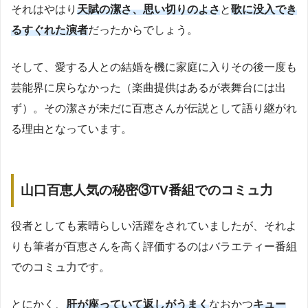
それはやはり
天賦の潔さ、思い切りのよさ
と
歌に没入でき
るすぐれた演者
だったからでしょう。
そして、愛する人との結婚を機に家庭に入りその後一度も
芸能界に戻らなかった（楽曲提供はあるが表舞台には出
ず）。その潔さが未だに百恵さんが伝説として語り継がれ
る理由となっています。
山口百恵人気の秘密③TV番組でのコミュ力
役者としても素晴らしい活躍をされていましたが、それよ
りも筆者が百恵さんを高く評価するのはバラエティー番組
でのコミュ力です。
とにかく、
肝が座っていて返しがうまく
なおかつ
キュー