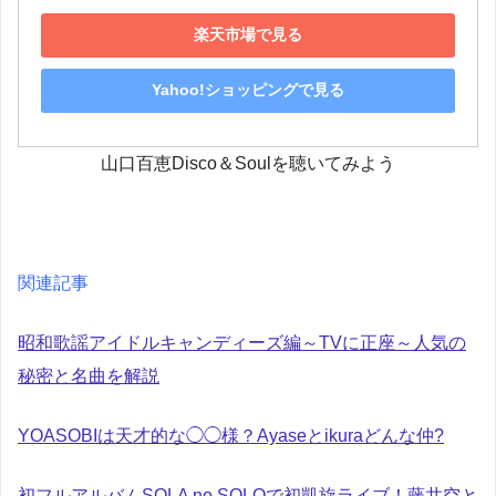
楽天市場で見る
Yahoo!ショッピングで見る
山口百恵Disco＆Soulを聴いてみよう
関連記事
昭和歌謡アイドルキャンディーズ編～TVに正座～人気の
秘密と名曲を解説
YOASOBIは天才的な◯◯様？Ayaseとikuraどんな仲?
初フルアルバムSOLA no SOLOで初凱旋ライブ！藤井空と