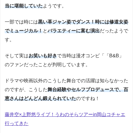
当に堪能していた
ようです。
一部では時には
黒い革ジャン姿でダンス！時には修道女姿
でミュージカル！
と
バラエティーに富む演出
だったようで
す。
そして実は
お笑いも好き
で当時は漫才コンビ「「B&B」
のファンだったことが判明しています。
ドラマや映画以外のこうした舞台での活躍は知らなかった
のですが、こうした
舞台経験やセルフプロデュースで、百
恵さんはどんどん鍛えられていた
のですね！
藤井空×上野悠ライブ！うわのそらツアーin岡山コチャエ
行ってきた